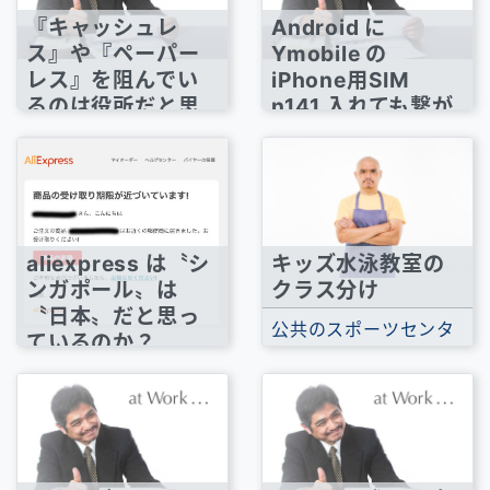
『キャッシュレ
Android に
ス』や『ペーパー
Ymobile の
レス』を阻んでい
iPhone用SIM
るのは役所だと思
n141 入れても繋が
う
らなくなってる
給付金だの、補助金だ
これは一時的なものな
の、手続きを行うため
のか、わたしの端末に
にはいろんな書類が必
限ったことなのか、そ
要なのですけど、...
れともYmobileの設...
aliexpress は〝シ
キッズ水泳教室の
ンガポール〟は
クラス分け
〝日本〟だと思っ
公共のスポーツセンタ
ているのか？
ーが行なっている〝キ
aliexpress からこんな
ッズスイム〟の教室は
メールが届いた。 『近
昇級テストなど...
くの郵便局に届きまし
た』とか書い...