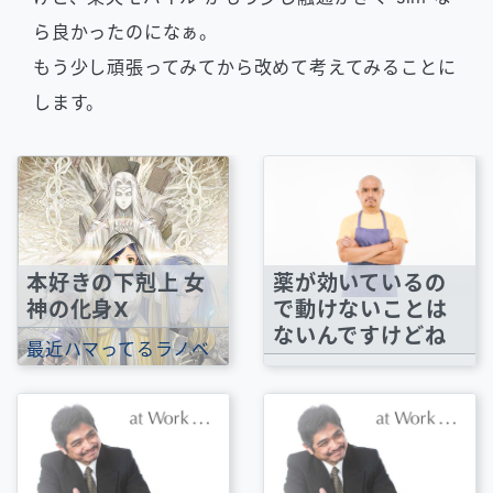
ら良かったのになぁ。
もう少し頑張ってみてから改めて考えてみることに
します。
本好きの下剋上 女
薬が効いているの
神の化身X
で動けないことは
ないんですけどね
最近ハマってるラノベ
『本好きの下剋上』の
今は薬が効いているの
12月に出る新刊の表紙
で歩けはしますけど、
絵が公開されて...
薬が切れるとまっすぐ
に立てないし、10m...