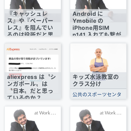
『キャッシュレ
Android に
ス』や『ペーパー
Ymobile の
レス』を阻んでい
iPhone用SIM
るのは役所だと思
n141 入れても繋が
う
らなくなってる
給付金だの、補助金だ
これは一時的なものな
の、手続きを行うため
のか、わたしの端末に
にはいろんな書類が必
限ったことなのか、そ
要なのですけど、...
れともYmobileの設...
aliexpress は〝シ
キッズ水泳教室の
ンガポール〟は
クラス分け
〝日本〟だと思っ
公共のスポーツセンタ
ているのか？
ーが行なっている〝キ
aliexpress からこんな
ッズスイム〟の教室は
メールが届いた。 『近
昇級テストなど...
くの郵便局に届きまし
た』とか書い...