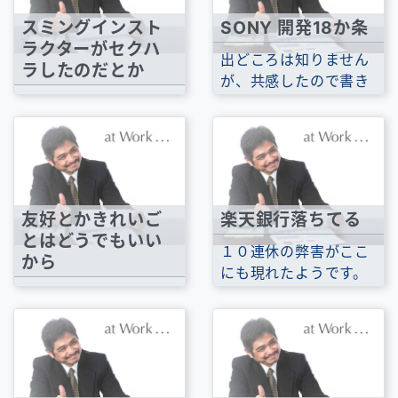
スミングインスト
SONY 開発18か条
ラクターがセクハ
出どころは知りません
ラしたのだとか
が、共感したので書き
ここ何年か副業で『ス
留めておきます。第1
イミング』のインスト
条：客の欲しがって...
ラクターをやっている
のですけどいつも...
友好とかきれいご
楽天銀行落ちてる
とはどうでもいい
１０連休の弊害がここ
から
にも現れたようです。
感情的になってきて日
ほとんどの決済が5月7
韓関係はますます悪化
日にもちこしにな...
の一途をたどっていま
すね。どうにもわ...