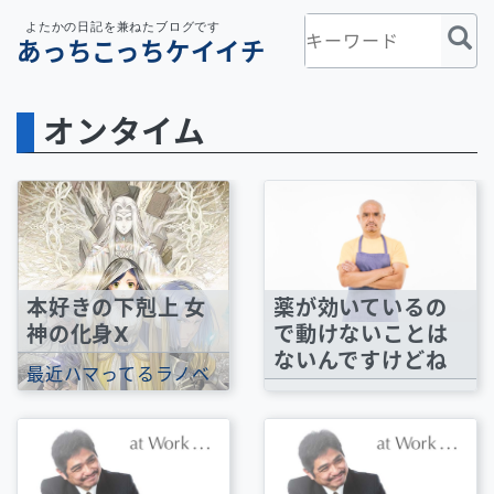
よたかの日記を兼ねたブログです
あっちこっちケイイチ
オンタイム
本好きの下剋上 女
薬が効いているの
神の化身X
で動けないことは
ないんですけどね
最近ハマってるラノベ
『本好きの下剋上』の
今は薬が効いているの
12月に出る新刊の表紙
で歩けはしますけど、
絵が公開されて...
薬が切れるとまっすぐ
に立てないし、10m...