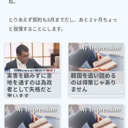
ね。
とりあえず契約も3月までだし、あと２ヶ月ちょっ
と我慢することにします。
実害を顧みずに意
韓国を追い詰める
地を通すのは為政
のは得策じゃあり
者として失格だと
ません
思います
日韓関係がとても悪く
どうみても『水かけ
なりその手の記事を目
論』としか思えない。
にすることが増えまし
Youtube『テレ東ニュ
た。国内の記事、...
ース：河野外務大臣...