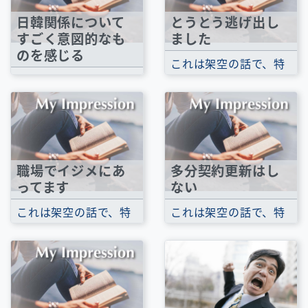
日韓関係について
とうとう逃げ出し
すごく意図的なも
ました
のを感じる
これは架空の話で、特
いまの日韓関係は最悪
定のスポーツクラブで
だとあちらこちらで聞
の話ではありません。
きます。だけどそれが
これまでさんざん...
意図的に感じてし...
職場でイジメにあ
多分契約更新はし
ってます
ない
これは架空の話で、特
これは架空の話で、特
定のスポーツクラブで
定のスポーツクラブで
の話ではありません。
の話ではありません。
1月13日の日曜日...
チーフが辞めて...