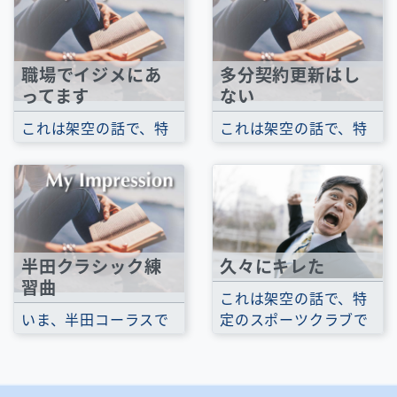
きます。だけどそれが
これまでさんざん...
意図的に感じてし...
職場でイジメにあ
多分契約更新はし
ってます
ない
これは架空の話で、特
これは架空の話で、特
定のスポーツクラブで
定のスポーツクラブで
の話ではありません。
の話ではありません。
1月13日の日曜日...
チーフが辞めて...
半田クラシック練
久々にキレた
習曲
これは架空の話で、特
いま、半田コーラスで
定のスポーツクラブで
練習中の曲と練習用の
の話ではありません。
音源 フォーレ レクイ
久々にキレた...
エム ＊BA CHOIR ...