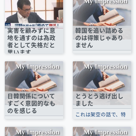
実害を顧みずに意
韓国を追い詰める
地を通すのは為政
のは得策じゃあり
者として失格だと
ません
思います
日韓関係がとても悪く
どうみても『水かけ
なりその手の記事を目
論』としか思えない。
にすることが増えまし
Youtube『テレ東ニュ
た。国内の記事、...
ース：河野外務大臣...
日韓関係について
とうとう逃げ出し
すごく意図的なも
ました
のを感じる
これは架空の話で、特
いまの日韓関係は最悪
定のスポーツクラブで
だとあちらこちらで聞
の話ではありません。