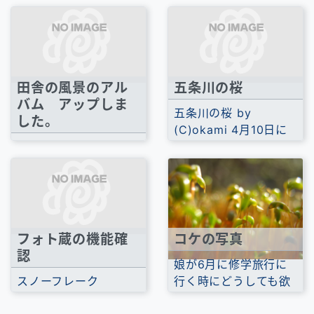
展示会があります...
した。 団地では育てに
くいけれど、田舎...
田舎の風景のアル
五条川の桜
バム アップしま
五条川の桜 by
した。
(C)okami 4月10日に
8月末に遅ればせなが
岩倉の五条川に行って
ら実家の墓参りに行っ
来たときの写真をア
てきました。 ゴクゴク
ッ...
普通の田舎の...
フォト蔵の機能確
コケの写真
認
娘が6月に修学旅行に
スノーフレーク
行く時にどうしても欲
posted by (C)okami
しいっていうのと、私