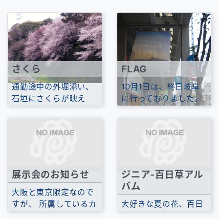
さくら
FLAG
通勤途中の外堀添い、
10月1日は、終日岐阜
石垣にさくらが映え
に行っておりました。
て、さくらの風景を数
フラッグアート展2011
日満喫しました。
in GIFUというイ...
展示会のお知らせ
ジニア-百日草アル
バム
大阪と東京限定なので
すが、 所属しているカ
大好きな夏の花、百日
リグラフィーの団体の
草の写真をアップしま