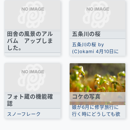
展示会があります...
した。 団地では育てに
くいけれど、田舎...
田舎の風景のアル
五条川の桜
バム アップしま
五条川の桜 by
した。
(C)okami 4月10日に
8月末に遅ればせなが
岩倉の五条川に行って
ら実家の墓参りに行っ
来たときの写真をア
てきました。 ゴクゴク
ッ...
普通の田舎の...
フォト蔵の機能確
コケの写真
認
娘が6月に修学旅行に
スノーフレーク
行く時にどうしても欲
posted by (C)okami
しいっていうのと、私
ブログに貼ってみる。
が寄って撮れるカ...