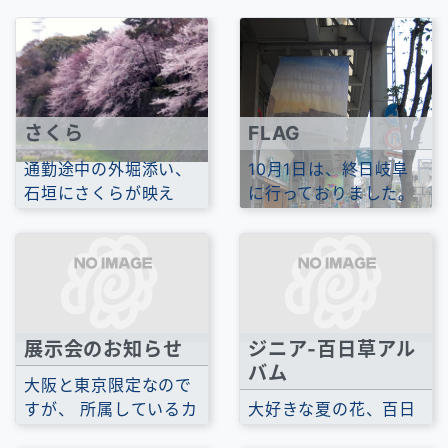
さくら
FLAG
通勤途中の外堀添い、
10月1日は、終日岐阜
石垣にさくらが映え
に行っておりました。
て、さくらの風景を数
フラッグアート展2011
日満喫しました。
in GIFUというイ...
展示会のお知らせ
ジニア-百日草アル
バム
大阪と東京限定なので
すが、 所属しているカ
大好きな夏の花、百日
リグラフィーの団体の
草の写真をアップしま