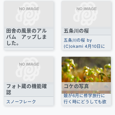
展示会があります...
した。 団地では育てに
くいけれど、田舎...
田舎の風景のアル
五条川の桜
バム アップしま
五条川の桜 by
した。
(C)okami 4月10日に
8月末に遅ればせなが
岩倉の五条川に行って
ら実家の墓参りに行っ
来たときの写真をア
てきました。 ゴクゴク
ッ...
普通の田舎の...
フォト蔵の機能確
コケの写真
認
娘が6月に修学旅行に
スノーフレーク
行く時にどうしても欲
posted by (C)okami
しいっていうのと、私
ブログに貼ってみる。
が寄って撮れるカ...