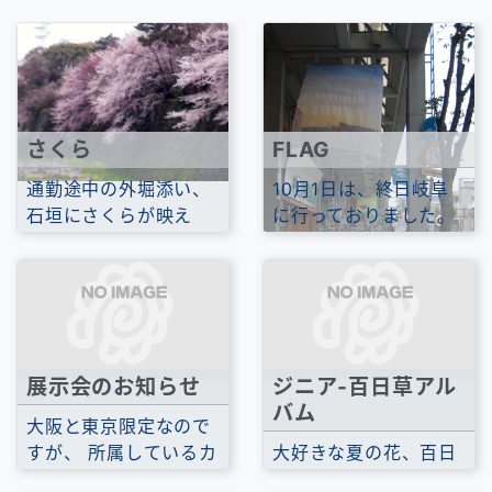
さくら
FLAG
通勤途中の外堀添い、
10月1日は、終日岐阜
石垣にさくらが映え
に行っておりました。
て、さくらの風景を数
フラッグアート展2011
日満喫しました。
in GIFUというイ...
展示会のお知らせ
ジニア-百日草アル
バム
大阪と東京限定なので
すが、 所属しているカ
大好きな夏の花、百日
リグラフィーの団体の
草の写真をアップしま